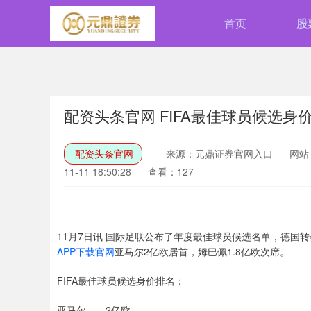
首页
股
配资头条官网 FIFA最佳球员候选
配资头条官网
来源：元鼎证券官网入口
网站
11-11 18:50:28
查看：127
11月7日讯 国际足联公布了年度最佳球员候选名单，德国
APP下载官网
亚马尔2亿欧居首，姆巴佩1.8亿欧次席。
FIFA最佳球员候选身价排名：
亚马尔——2亿欧