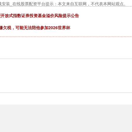
下载安装_在线股票配资平台提示：本文来自互联网，不代表本网站观点。
交易型开放式指数证券投资基金溢价风险提示公告
嫌欠税，可能无法陪他参加2026世界杯