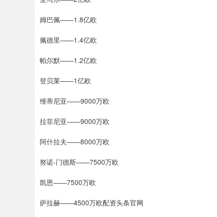
姆巴佩——1.8亿欧
佩德里——1.4亿欧
帕尔默——1.2亿欧
登贝莱——1亿欧
维蒂尼亚——9000万欧
拉菲尼亚——9000万欧
阿什拉夫——8000万欧
努诺-门德斯——7500万欧
凯恩——7500万欧
萨拉赫——4500万欧配资头条官网