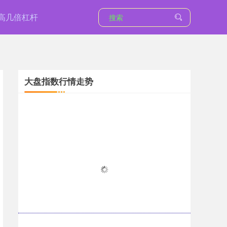
高几倍杠杆
大盘指数行情走势