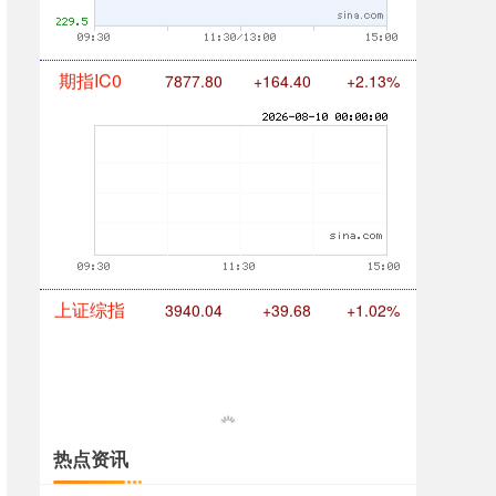
期指IC0
7877.80
+164.40
+2.13%
上证综指
3940.04
+39.68
+1.02%
热点资讯