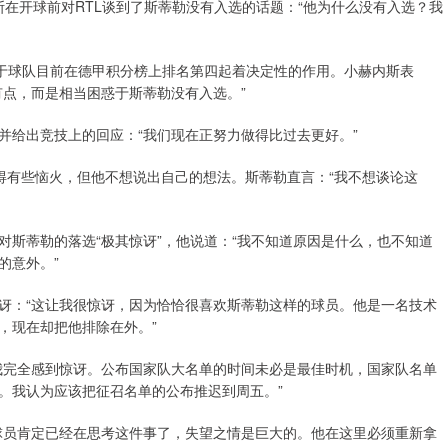
斯在开球前对RTL谈到了斯蒂勒没有入选的话题：“他为什么没有入选？我
对于球队目前在德甲积分榜上排名第四起着决定性的作用。小赫内斯表
有点，而是相当困惑于斯蒂勒没有入选。”
并给出竞技上的回应：“我们现在正努力做得比过去更好。”
本人显得有些恼火，但他不想说出自己的想法。斯蒂勒直言：“我不想谈论这
斯蒂勒的落选“极其惊讶”，他说道：“我不知道原因是什么，也不知道
的意外。”
讶：“这让我很惊讶，因为恰恰很喜欢斯蒂勒这样的球员。他是一名技术
，现在却把他排除在外。”
我完全感到惊讶。公布国家队大名单的时间未必是最佳时机，国家队名单
。我认为应该把征召名单的公布推迟到周五。”
球员肯定已经在思考这件事了，失望之情是巨大的。他在这里必须重新拿