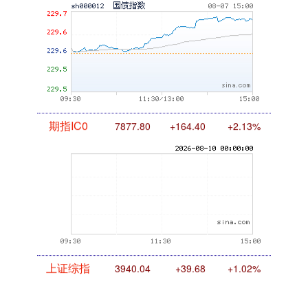
期指IC0
7877.80
+164.40
+2.13%
上证综指
3940.04
+39.68
+1.02%