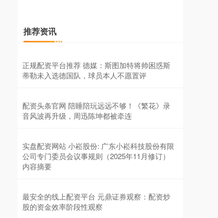
推荐资讯
正规配资平台推荐 德媒：斯图加特将帅困惑斯
蒂勒未入选德国队，球员本人不愿置评
配资头条官网 陪睡陪玩远远不够！《繁花》录
音风波再升级，周迅陈坤都被牵连
实盘配资网站 小崧股份: 广东小崧科技股份有限
公司专门委员会议事规则（2025年11月修订）
内容摘要
最安全的线上配资平台 元鼎证券观察：配资炒
股的资金效率阶段性观察