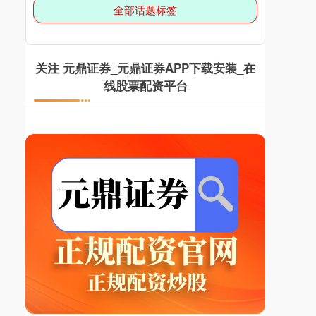
全部话题标签
关注 元鼎证券_元鼎证券APP下载安装_在
线股票配资平台