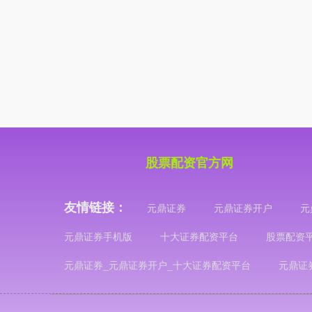
股票配资官方网
友情链接：
元鼎证券
元鼎证券开户
元
元鼎证券手机版
十大证券配资平台
股票配资
元鼎证券_元鼎证券开户_十大证券配资平台
元鼎证