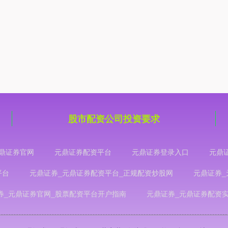
股市配资公司投资要求
鼎证券官网
元鼎证券配资平台
元鼎证券登录入口
元鼎证
平台
元鼎证券_元鼎证券配资平台_正规配资炒股网
元鼎证券_
券_元鼎证券官网_股票配资平台开户指南
元鼎证券_元鼎证券配资实