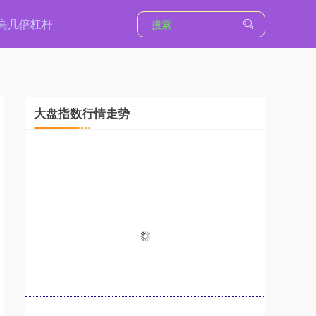
高几倍杠杆
大盘指数行情走势