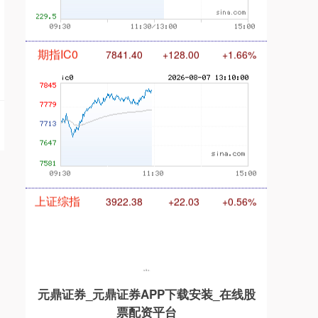
期指IC0
7841.80
+128.40
+1.66%
上证综指
3922.38
+22.03
+0.56%
元鼎证券_元鼎证券APP下载安装_在线股
票配资平台