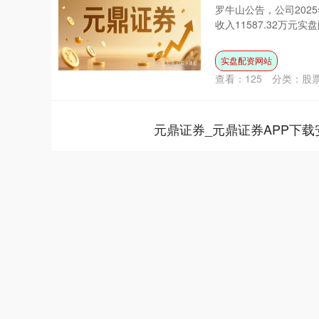
罗牛山公告，公司2025
收入11587.32万元实盘
实盘配资网站
查看：
125
分类：
股
元鼎证券_元鼎证券APP下