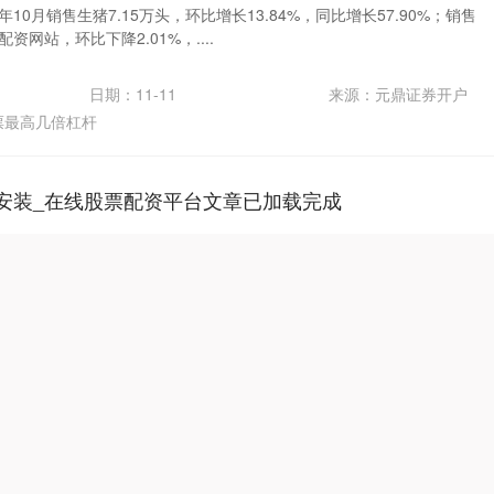
年10月销售生猪7.15万头，环比增长13.84%，同比增长57.90%；销售
配资网站，环比下降2.01%，....
日期：11-11
来源：元鼎证券开户
票最高几倍杠杆
载安装_在线股票配资平台文章已加载完成