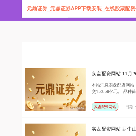
元鼎证券_元鼎证券APP下载安装_在线股票配资
首页
股
实盘配资网站 11月
本站消息实盘配资网站，
交152.58亿元。 品
日期：
实盘配资网站
实盘配资网站 罗牛山：