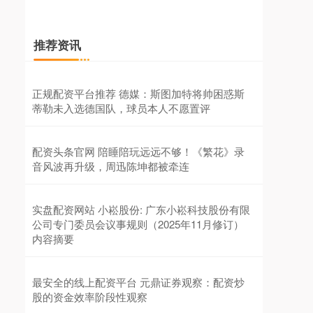
基金指数
7238.52
+8.71
+0.12%
推荐资讯
正规配资平台推荐 德媒：斯图加特将帅困惑斯
蒂勒未入选德国队，球员本人不愿置评
配资头条官网 陪睡陪玩远远不够！《繁花》录
国债指数
229.65
+0.05
+0.02%
音风波再升级，周迅陈坤都被牵连
实盘配资网站 小崧股份: 广东小崧科技股份有限
公司专门委员会议事规则（2025年11月修订）
内容摘要
最安全的线上配资平台 元鼎证券观察：配资炒
期指IC0
股的资金效率阶段性观察
7842.80
+129.40
+1.68%