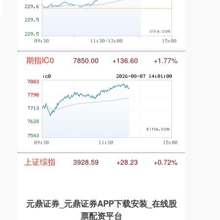
期指IC0
7848.00
+134.60
+1.75%
上证综指
3928.59
+28.23
+0.72%
元鼎证券_元鼎证券APP下载安装_在线股
票配资平台