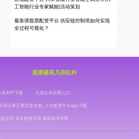
工智能行业专家赋能|活动策划
最靠谱股票配资平台 供应链控制塔如何实现
全过程可视化？
股票最高几倍杠杆
券APP下载
元鼎证券官网入口
元鼎证券正规实盘交易_十大配资平台app下载
盘交易-安全快捷安装 最新版本获取