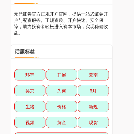
元鼎证券官方正规开户官网，提供一站式证券开
户与配资服务。正规资质、开户快速、安全保
障，助力投资者轻松进入资本市场，实现稳健收
益。
深证成指
14294.73
+184.61
+1.31%
话题标签
环宇
开展
云南
吴京
为何
6月
沪深300
4688.90
+37.59
+0.81%
生猪
价格
新规
视频
黄金
现货