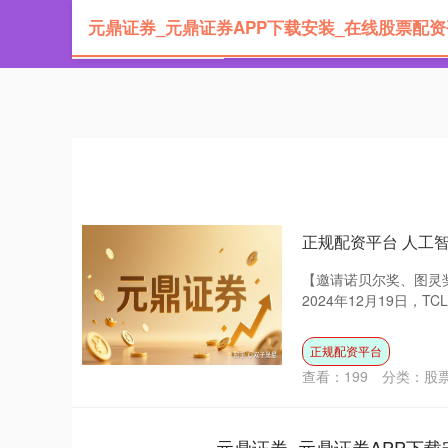
元鼎证券_元鼎证券APP下载安装_在线股票配资
首页
股
正规配资平台 人工
【邀请诺贝尔奖、图灵
2024年12月19日，T
正规配资平台
查看：
199
分类：
股
元鼎证券_元鼎证券APP下