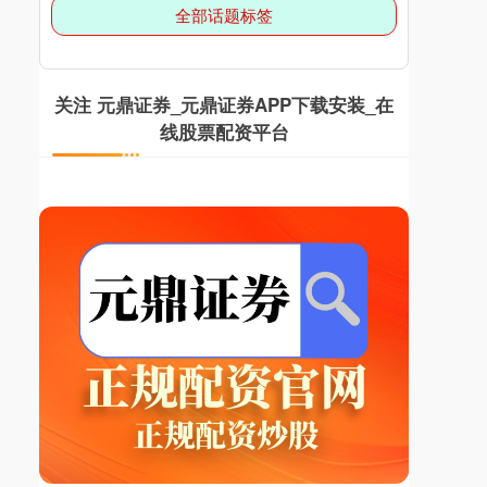
全部话题标签
北证50
1130.63
+7.76
+0.69%
关注 元鼎证券_元鼎证券APP下载安装_在
线股票配资平台
创业板指
3564.88
+49.32
+1.40%